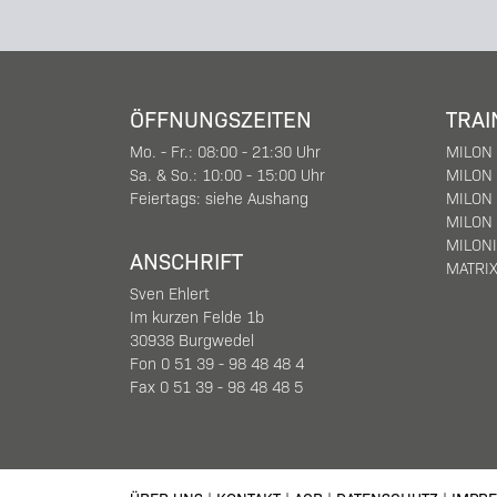
ÖFFNUNGSZEITEN
TRAI
Mo. - Fr.: 08:00 - 21:30 Uhr
MILON
Sa. & So.: 10:00 - 15:00 Uhr
MILON 
Feiertags: siehe Aushang
MILON 
MILON 
MILON
ANSCHRIFT
MATRI
Sven Ehlert
Im kurzen Felde 1b
30938 Burgwedel
Fon 0 51 39 - 98 48 48 4
Fax 0 51 39 - 98 48 48 5